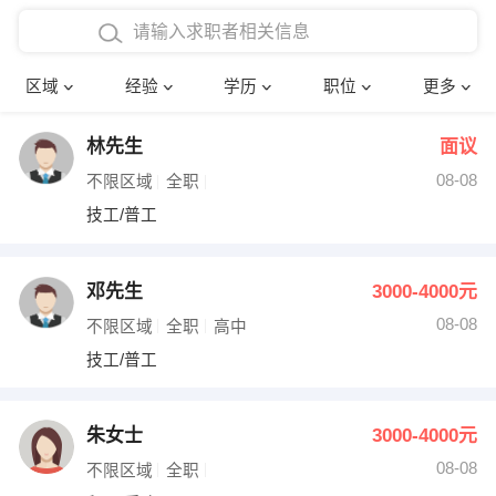
在校学生工作经验
本科
行政后勤
建筑装潢
确定
区域
经验
学历
职位
更多
三年以上工作经验
硕士
销售岗位
教师
林先生
面议
四年以上工作经验
博士
文员
护士
08-08
不限区域
全职
五年以上工作经验
财务会计
传单派发
技工/普工
十年以上工作经验
超市零售
促销导购
邓先生
3000-4000元
网络IT
保健按摩
08-08
不限区域
全职
高中
技工/普工
快递员
前台接待
收银员
技术员/工程师
朱女士
3000-4000元
08-08
水电/机修
部门经理
不限区域
全职