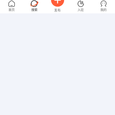
张女士
面议
08-03
不限区域
全职
高中
首页
搜索
入驻
我的
发布
文员
张女士
4000-5000元
08-03
不限区域
全职
招聘信息
求职简历
其他职位
沈女士
3000-4000元
08-02
不限区域
全职
大专
文员
俞女士
面议
07-30
不限区域
全职
本科