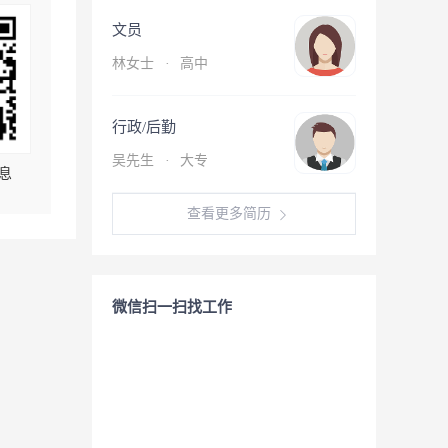
文员
林女士
·
高中
行政/后勤
吴先生
·
大专
息
查看更多简历
微信扫一扫找工作