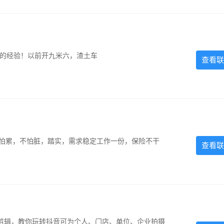
超的经验！以前开九米六，渣土车
查看联
，不怕累，不怕脏，踏实，需求稳定工作一份，保险不干
查看联
剪辑，教你玩转抖音可为个人、门店、单位、企业拍摄