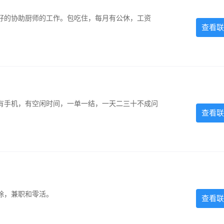
好的协助厨师的工作。包吃住，每月有公休，工资
查看联
有手机，有空闲时间，一单一结，一天二三十不成问
查看联
除，兼职和零活。
查看联