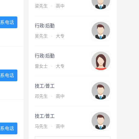
梁先生
·
高中
系电话
行政/后勤
吴先生
·
大专
行政/后勤
曾女士
·
大专
系电话
技工/普工
邓先生
·
高中
技工/普工
马先生
·
高中
系电话